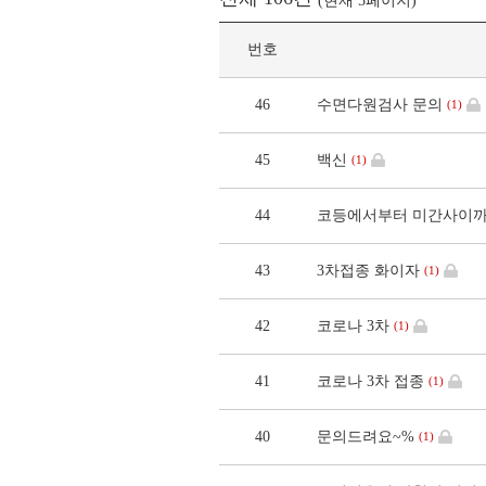
(현재 5페이지)
번호
46
수면다원검사 문의
(1)
45
백신
(1)
44
코등에서부터 미간사이까
43
3차접종 화이자
(1)
42
코로나 3차
(1)
41
코로나 3차 접종
(1)
40
문의드려요~%
(1)