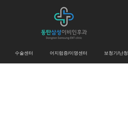
수술센터
어지럼증/이명센터
보청기/난