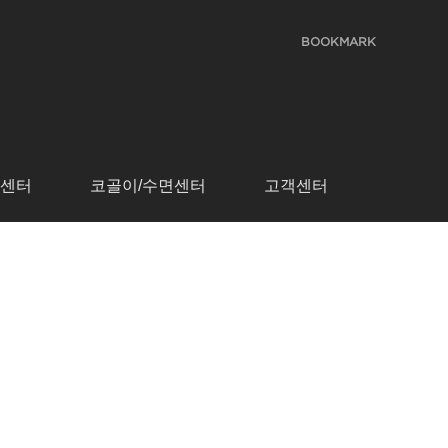
BOOKMARK
청센터
코골이/수면센터
고객센터