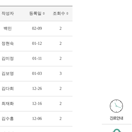
작성자
등록일
조회수
백민
02-09
2
정현숙
01-12
2
김미정
01-11
2
김보영
01-03
3
김다희
12-26
2
최재화
12-16
2
김수홍
12-06
2