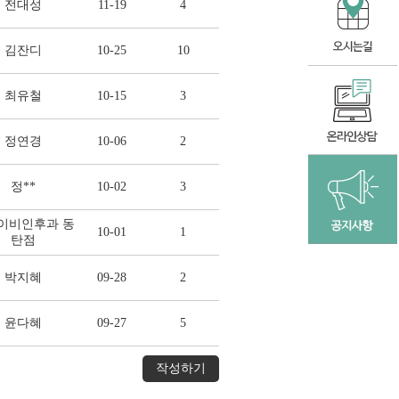
전대성
11-19
4
김잔디
10-25
10
최유철
10-15
3
정연경
10-06
2
정**
10-02
3
이비인후과 동
10-01
1
탄점
박지혜
09-28
2
윤다혜
09-27
5
작성하기