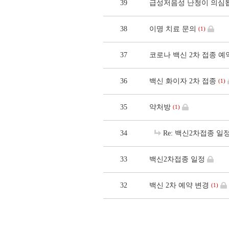
39
급성저음성 난청이 의심
38
이명 치료 문의
(1)
37
코로나 백신 2차 접종 예
36
백신 화이자 2차 접종
(1)
35
약처방
(1)
34
Re: 백신2차접종 일
33
백신2차접종 일정
32
백신 2차 예약 변경
(1)