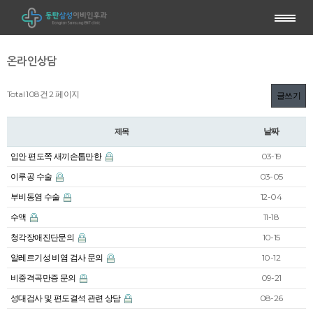
온라인상담
Total 108건
2 페이지
글쓰기
날짜
제목
입안 편도쪽 새끼손톱만한
03-19
이루공 수술
03-05
부비동염 수술
12-04
수액
11-18
청각장애진단문의
10-15
알레르기성 비염 검사 문의
10-12
비중격곡만증 문의
09-21
성대검사 및 편도결석 관련 상담
08-26