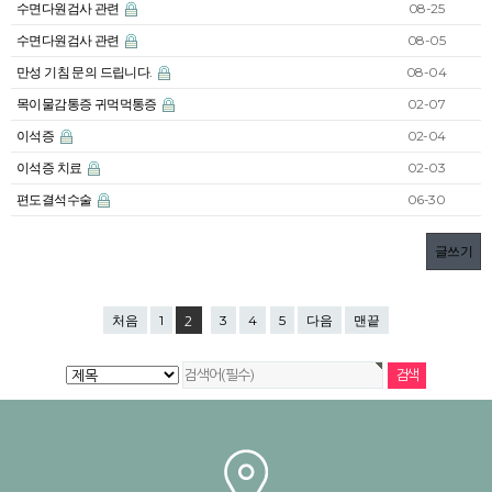
수면다원검사 관련
08-25
수면다원검사 관련
08-05
만성 기침 문의 드립니다.
08-04
목이물감통증 귀먹먹통증
02-07
이석증
02-04
이석증 치료
02-03
편도결석수술
06-30
글쓰기
처음
1
3
4
5
다음
맨끝
2